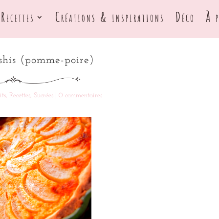
Recettes
Créations & inspirations
Déco
À 
shis (pomme-poire)
its
,
Recettes
,
Sucrées
|
0 commentaires