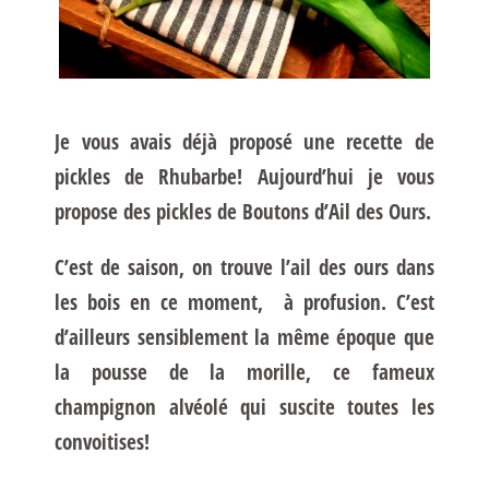
Je vous avais déjà proposé une recette de
pickles de Rhubarbe! Aujourd’hui je vous
propose des pickles de Boutons
d’Ail des Ours.
C’est de saison, on trouve l’ail des ours dans
les bois en ce moment, à profusion. C’est
d’ailleurs sensiblement la même époque que
la pousse de la morille, ce fameux
champignon alvéolé qui suscite toutes les
convoitises!