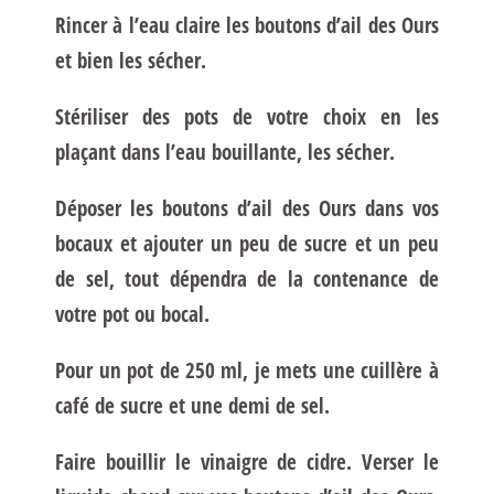
Rincer à l’eau claire les boutons d’ail des Ours
et bien les sécher.
Stériliser des pots de votre choix en les
plaçant dans l’eau bouillante, les sécher.
Déposer les boutons d’ail des Ours dans vos
bocaux et ajouter un peu de sucre et un peu
de sel, tout dépendra de la contenance de
votre pot ou bocal.
Pour un pot de 250 ml, je mets une cuillère à
café de sucre et une demi de sel.
Faire bouillir le vinaigre de cidre. Verser le