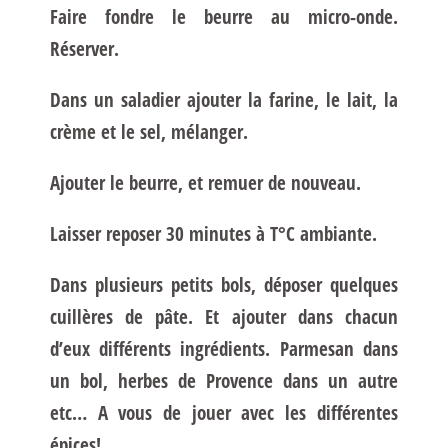
Faire fondre le beurre au micro-onde.
Réserver.
Dans un saladier ajouter la farine, le lait, la
crème et le sel, mélanger.
Ajouter le beurre, et remuer de nouveau.
Laisser reposer 30 minutes à T°C ambiante.
Dans plusieurs petits bols, déposer quelques
cuillères de pâte. Et ajouter dans chacun
d’eux différents ingrédients. Parmesan dans
un bol, herbes de Provence dans un autre
etc… A vous de jouer avec les différentes
épices!