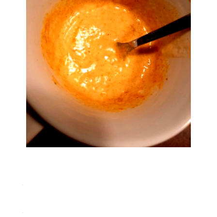
toto slot
toto slot