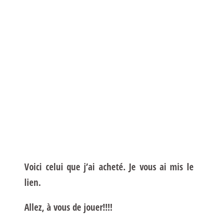
Voici celui que j’ai acheté. Je vous ai mis le
lien.
Allez, à vous de jouer!!!!