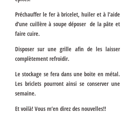
Préchauffer le fer à bricelet, huiler et à l’aide
d’une cuillère à soupe déposer de la pâte et
faire cuire.
Disposer sur une grille afin de les laisser
complètement refroidir.
Le stockage se fera dans une boite en métal.
Les briclets pourront ainsi se conserver une
semaine.
Et voilà! Vous m’en direz des nouvelles!!