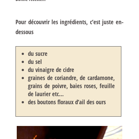
Pour découvrir les ingrédients, c’est juste en-
dessous
du sucre
du sel
du vinaigre de cidre
graines de coriandre, de cardamone,
grains de poivre, baies roses, feuille
de laurier etc…
des boutons floraux d’ail des ours