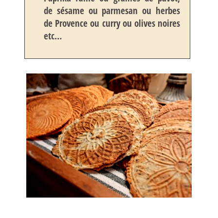
de sésame ou parmesan ou herbes
de Provence ou curry ou olives noires
etc…