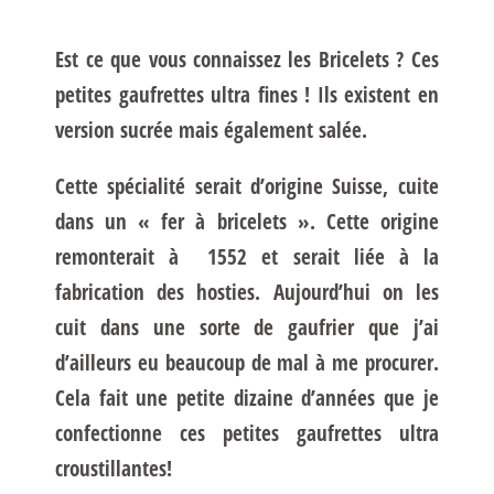
Est ce que vous connaissez les Bricelets ? Ces
petites gaufrettes ultra fines ! Ils existent en
version sucrée mais également salée.
Cette spécialité serait d’origine Suisse, cuite
dans un « fer à bricelets ». Cette origine
remonterait à 1552 et serait liée à la
fabrication des hosties. Aujourd’hui on les
cuit dans une sorte de gaufrier que j’ai
d’ailleurs eu beaucoup de mal à me procurer.
Cela fait une petite dizaine d’années que je
confectionne ces petites gaufrettes ultra
croustillantes!