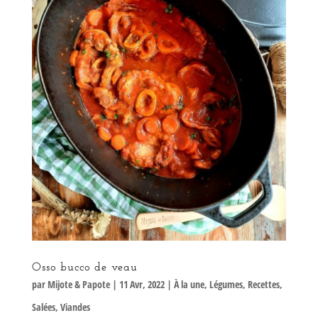
Osso bucco de veau
par
Mijote & Papote
|
11 Avr, 2022
|
À la une
,
Légumes
,
Recettes
,
Salées
,
Viandes