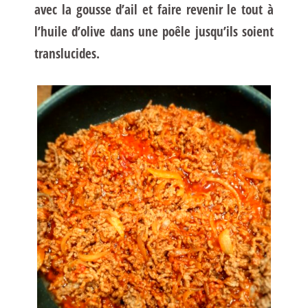
avec la gousse d’ail et faire revenir le tout à
l’huile d’olive dans une poêle jusqu’ils soient
translucides.