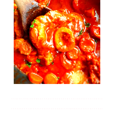
toto slot
toto slot
toto togel
jacktoto
toto togel
toto slot
slot online
situs gacor
situs toto
slot online
akfar indah
togel online
situs toto togel
slot gacor
situs togel
situs toto
toto togel
toto togel
situs togel
slot gacor
slot resmi
situs slot
toto togel
jacktoto
situs togel
toto togel
togel online
jacktoto
slot maxwin
jacktoto
toto togel
slot gacor
jacktoto
toto togel
togel online
kawijitu
situs togel
slot gacor
situs toto
kawijitu
kawijitu
jacktoto
toto togel
togel online
slot gacor
jacktoto
situs toto
situs toto
kawijitu
kawijitu
kawijitu
kawijitu
kawijitu
kawijitu
jacktoto
toto slot
rtp slot
situs togel
jacktoto
jacktoto
link slot
situs slot
jacktoto
link slot
situs slot
slot gacor
link slot
slot gacor
toto 4d
situs togel
jacktoto
slot online
situs togel
situs togel
situs togel
link slot
toto slot
togel online
situs togel
situs slot gacor
situs togel
situs togel
kawijitu
kawijitu
kawijitu
kawijitu
slot resmi
jacktoto
jacktoto
jacktoto
situs slot gacor
situs toto
kawijitu
kawijitu
toto togel
situs togel
jacktoto