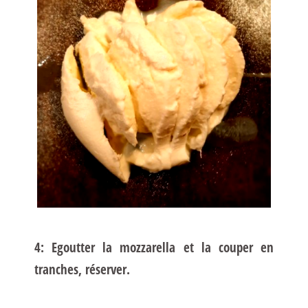
4: Egoutter la mozzarella et la couper en
tranches, réserver.