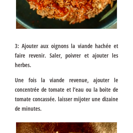
3: Ajouter aux oignons la viande hachée et
faire revenir. Saler, poivrer et ajouter les
herbes.
Une fois la viande revenue, ajouter le
concentrée de tomate et l’eau ou la boite de
tomate concassée. laisser mijoter une dizaine
de minutes.