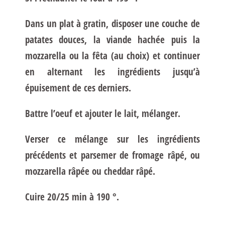
Dans un plat à gratin, disposer une couche de
patates douces, la viande hachée puis la
mozzarella ou la fêta (au choix) et continuer
en alternant les ingrédients jusqu’à
épuisement de ces derniers.
Battre l’oeuf et ajouter le lait, mélanger.
Verser ce mélange sur les ingrédients
précédents et parsemer de fromage râpé, ou
mozzarella râpée ou cheddar râpé.
Cuire 20/25 min à 190 °.