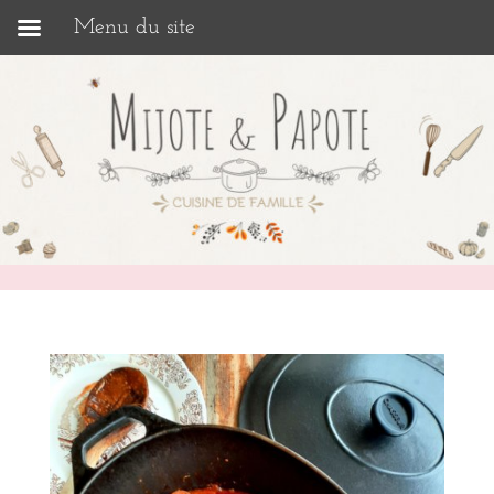
Menu du site
www.handicaps-sexualites.be/formations/
www.handicaps-sexualites.be/formations/
www.handicaps-sexualites.be/formations/
www.handicaps-sexualites.be/formations/
www.handicaps-sexualites.be/formations/
www.handicaps-sexualites.be/contact
myhouseoffurniture.com
www.handicaps-sexualites.be/contact
myhouseoffurniture.com
www.handicaps-sexualites.be/contact
myhouseoffurniture.com
www.handicaps-sexualites.be/contact
myhouseoffurniture.com
www.handicaps-sexualites.be/contact
myhouseoffurniture.com
www.handicaps-sexualites.be/contact
myhouseoffurniture.com
usanewsonline.com/contact/
usanewsonline.com/contact/
usanewsonline.com/contact/
usanewsonline.com/contact/
AcciónMK™
novidecor.com
AcciónMK™
novidecor.com
AcciónMK™
novidecor.com
AcciónMK™
novidecor.com
AcciónMK™
novidecor.com
AcciónMK™
novidecor.com
bgsgroup.org
bgsgroup.org
bgsgroup.org
bgsgroup.org
bgsgroup.org
bgsgroup.org
slot online
situs toto togel
slot gacor hari ini
slot gacor hari ini
situs toto togel
slot online
situs toto togel
slot gacor hari ini
slot gacor hari ini
situs toto togel
slot online
situs toto togel
slot gacor hari ini
slot gacor hari ini
situs toto togel
slot online
situs toto togel
slot gacor hari ini
slot gacor hari ini
slot online
situs toto togel
slot online
toto togel
toto togel
toto togel
toto togel
toto togel
toto togel
toto togel
situs toto
link slot gacor
situs toto
toto slot
toto slot
toto togel
toto togel
toto togel
toto togel
link slot gacor
link slot gacor
toto togel
link slot gacor
link slot gacor
toto slot
toto togel
toto togel
toto togel
toto togel
toto togel
situs toto
toto togel
toto togel
situs toto
situs toto
toto togel
situs toto
toto togel
situs slot gacor
toto slot
toto slot
situs toto
situs slot gacor
situs toto
situs toto
situs toto
toto slot
situs toto
link slot gacor
situs toto
toto togel
link slot gacor
situs toto
toto togel
situs toto
toto togel
situs toto
toto togel
toto togel
toto togel
toto togel
link slot gacor
toto togel
toto togel
toto togel
toto togel
toto togel
toto togel
toto togel
situs toto
link slot gacor
situs toto
toto slot
toto slot
toto togel
toto togel
toto togel
toto togel
link slot gacor
link slot gacor
toto togel
link slot gacor
link slot gacor
toto slot
toto togel
toto togel
situs toto
toto togel
toto togel
situs toto
situs toto
toto togel
situs toto
toto togel
situs slot gacor
toto slot
toto slot
situs toto
situs slot gacor
situs toto
situs toto
situs toto
toto slot
situs toto
link slot gacor
situs toto
toto togel
link slot gacor
situs toto
toto togel
situs toto
toto togel
situs toto
toto togel
toto togel
toto togel
toto togel
link slot gacor
toto togel
toto togel
toto togel
toto togel
toto togel
toto togel
toto togel
situs toto
link slot gacor
situs toto
toto slot
toto slot
toto togel
toto togel
toto togel
toto togel
link slot gacor
link slot gacor
toto togel
link slot gacor
toto slot
toto togel
situs toto
toto togel
toto togel
situs toto
situs toto
toto togel
situs toto
toto togel
situs slot gacor
toto slot
toto slot
situs toto
situs slot gacor
situs toto
situs toto
situs toto
toto slot
situs toto
link slot gacor
situs toto
toto togel
link slot gacor
situs toto
toto togel
situs toto
toto togel
situs toto
toto togel
toto togel
toto togel
toto togel
toto togel
toto togel
toto togel
toto togel
situs toto
link slot gacor
situs toto
toto slot
toto slot
toto togel
toto togel
toto togel
toto togel
link slot gacor
link slot gacor
toto togel
link slot gacor
toto slot
toto togel
situs toto
toto togel
toto togel
situs toto
situs toto
toto togel
situs toto
toto togel
situs slot gacor
toto slot
toto slot
situs toto
toto togel
toto togel
toto togel
toto togel
toto togel
toto togel
toto togel
situs toto
link slot gacor
situs toto
toto togel
toto togel
toto togel
toto togel
link slot gacor
link slot gacor
toto togel
link slot gacor
toto slot
toto togel
situs toto
toto togel
situs slot gacor
toto togel
toto togel
toto togel
toto togel
toto togel
toto togel
toto togel
situs toto
link slot gacor
situs toto
toto togel
toto togel
link slot gacor
link slot gacor
toto togel
link slot gacor
toto togel
jacktoto
jacktoto
link slot
situs slot
slot gacor
jacktoto
link slot
jacktoto
jacktoto
jacktoto
jacktoto
jacktoto
jacktoto
jacktoto
link slot
jacktoto
jacktoto
situs slot
jacktoto
link slot
jacktoto
jacktoto
link togel
jacktoto
jacktoto
jacktoto
jacktoto
jacktoto
link gacor
situs slot
jacktoto
lis.softex.br
jacktoto
jacktoto
jacktoto
jacktoto
jacktoto
jacktoto
jacktoto
jacktoto
jacktoto
jacktoto
jacktoto
jacktoto
jacktoto
situs slot
link slot
jacktoto
situs gacor
jacktoto
jacktoto
situs gacor
situs togel
link gacor
jacktoto
situs togel
situs slot
situs slot
situs slot
jacktoto
jacktoto
jacktoto
jacktoto
slot gacor
situs slot
link slot
slot resmi
slot gacor
situs slot
jacktoto
situs togel
slot gacor
jacktoto
situs slot
link slot
slot gacor
jacktoto
jacktoto
jacktoto
jacktoto
jacktoto
jacktoto
jacktoto
situs slot
situs togel
jacktoto
jacktoto
jacktoto
link togel
slot gacor
situs togel
jacktoto
jacktoto
jacktoto
jacktoto
slot gacor
situs slot
jacktoto
jacktoto
slot gacor
jacktoto
jacktoto
situs togel
link togel
jacktoto
slot resmi
link gacor
situs togel
jacktoto
jacktoto
situs slot
situs slot
slot gacor
link togel
link togel
jacktoto
jacktoto
jacktoto
jacktoto
jacktoto
jacktoto
jacktoto
link gacor
jacktoto
jacktoto
jacktoto
jacktoto
situs togel
slot gacor
jacktoto
jacktoto
toto
situs togel
situs gacor
jacktoto
situs slot
jacktoto
slot gacor
jacktoto
jacktoto
jacktoto
jacktoto
jacktoto
slot gacor
jacktoto
jacktoto
jacktoto
jacktoto
jacktoto
jacktoto
jacktoto
jacktoto
jacktoto
jacktoto
situs gacor
situs togel
situs gacor
jacktoto
jacktoto
jacktoto
jacktoto
jacktoto
jacktoto
jacktoto
jacktoto
jacktoto
jacktoto
jacktoto
jacktoto
jacktoto
situs gacor
situs slot
situs gacor
jacktoto
jacktoto
jacktoto
jacktoto
jacktoto
jacktoto
jacktoto
jacktoto
jacktoto
jacktoto
jacktoto
jacktoto
jacktoto
slot gacor
link gacor
jacktoto
jacktoto
jacktoto
jacktoto
jacktoto
jacktoto
jacktoto
jacktoto
slot resmi
jacktoto
jacktoto
jacktoto
jacktoto
link slot
toto
jacktoto
jacktoto
jacktoto
link slot
situs slot
slot gacor
jacktoto
link slot
jacktoto
jacktoto
jacktoto
jacktoto
jacktoto
jacktoto
jacktoto
link slot
jacktoto
jacktoto
situs slot
jacktoto
link slot
jacktoto
jacktoto
link togel
jacktoto
jacktoto
jacktoto
link gacor
situs slot
jacktoto
lis.softex.br
jacktoto
jacktoto
jacktoto
jacktoto
jacktoto
jacktoto
jacktoto
jacktoto
jacktoto
jacktoto
jacktoto
jacktoto
jacktoto
situs slot
link slot
jacktoto
situs gacor
jacktoto
jacktoto
situs gacor
situs togel
link gacor
jacktoto
situs togel
situs slot
situs slot
situs slot
jacktoto
jacktoto
jacktoto
slot gacor
situs slot
link slot
slot resmi
slot gacor
situs slot
jacktoto
situs togel
slot gacor
jacktoto
situs slot
link slot
slot gacor
jacktoto
jacktoto
jacktoto
jacktoto
jacktoto
jacktoto
jacktoto
situs slot
situs togel
jacktoto
jacktoto
jacktoto
link togel
slot gacor
situs togel
jacktoto
jacktoto
jacktoto
slot gacor
situs slot
jacktoto
jacktoto
slot gacor
jacktoto
jacktoto
situs togel
link togel
jacktoto
slot resmi
link gacor
situs togel
jacktoto
jacktoto
situs slot
situs slot
slot gacor
link togel
link togel
jacktoto
jacktoto
jacktoto
jacktoto
jacktoto
jacktoto
jacktoto
link gacor
jacktoto
jacktoto
jacktoto
jacktoto
situs togel
slot gacor
jacktoto
jacktoto
toto
situs togel
situs gacor
jacktoto
situs slot
jacktoto
slot gacor
jacktoto
jacktoto
jacktoto
jacktoto
jacktoto
slot gacor
jacktoto
jacktoto
jacktoto
jacktoto
jacktoto
jacktoto
jacktoto
jacktoto
jacktoto
jacktoto
situs gacor
situs togel
situs gacor
jacktoto
jacktoto
jacktoto
jacktoto
jacktoto
jacktoto
jacktoto
jacktoto
jacktoto
jacktoto
jacktoto
jacktoto
jacktoto
situs gacor
situs slot
situs gacor
jacktoto
jacktoto
jacktoto
jacktoto
jacktoto
jacktoto
jacktoto
jacktoto
jacktoto
jacktoto
jacktoto
jacktoto
jacktoto
slot gacor
link gacor
jacktoto
jacktoto
jacktoto
jacktoto
jacktoto
jacktoto
jacktoto
jacktoto
slot resmi
jacktoto
jacktoto
jacktoto
jacktoto
link slot
toto
jacktoto
jacktoto
jacktoto
link slot
situs slot
slot gacor
jacktoto
link slot
jacktoto
jacktoto
jacktoto
jacktoto
jacktoto
jacktoto
jacktoto
link slot
jacktoto
jacktoto
situs slot
jacktoto
link slot
jacktoto
jacktoto
link togel
jacktoto
jacktoto
jacktoto
link gacor
situs slot
jacktoto
lis.softex.br
jacktoto
jacktoto
jacktoto
jacktoto
jacktoto
jacktoto
jacktoto
jacktoto
jacktoto
jacktoto
jacktoto
jacktoto
jacktoto
situs slot
link slot
jacktoto
situs gacor
jacktoto
jacktoto
situs gacor
situs togel
link gacor
jacktoto
situs togel
situs slot
situs slot
situs slot
jacktoto
jacktoto
jacktoto
slot gacor
situs slot
link slot
slot resmi
slot gacor
situs slot
jacktoto
situs togel
slot gacor
jacktoto
situs slot
link slot
slot gacor
jacktoto
jacktoto
jacktoto
jacktoto
jacktoto
situs slot
situs togel
jacktoto
jacktoto
jacktoto
link togel
slot gacor
situs togel
jacktoto
jacktoto
slot gacor
situs slot
jacktoto
jacktoto
slot gacor
jacktoto
jacktoto
situs togel
link togel
jacktoto
slot resmi
link gacor
situs togel
jacktoto
jacktoto
situs slot
slot gacor
jacktoto
jacktoto
jacktoto
jacktoto
jacktoto
jacktoto
jacktoto
link gacor
jacktoto
jacktoto
jacktoto
jacktoto
situs togel
slot gacor
jacktoto
jacktoto
toto
situs togel
situs gacor
jacktoto
situs slot
jacktoto
slot gacor
jacktoto
jacktoto
jacktoto
jacktoto
jacktoto
jacktoto
jacktoto
jacktoto
jacktoto
jacktoto
jacktoto
jacktoto
jacktoto
jacktoto
jacktoto
situs gacor
situs togel
situs gacor
jacktoto
jacktoto
jacktoto
jacktoto
jacktoto
jacktoto
jacktoto
jacktoto
jacktoto
jacktoto
jacktoto
jacktoto
jacktoto
situs gacor
situs slot
situs gacor
jacktoto
jacktoto
jacktoto
jacktoto
jacktoto
jacktoto
jacktoto
jacktoto
jacktoto
jacktoto
jacktoto
jacktoto
jacktoto
jacktoto
jacktoto
link slot
situs slot
slot gacor
link slot
jacktoto
jacktoto
jacktoto
jacktoto
jacktoto
jacktoto
jacktoto
link slot
jacktoto
jacktoto
situs slot
jacktoto
link slot
jacktoto
jacktoto
link togel
jacktoto
jacktoto
jacktoto
link gacor
situs slot
jacktoto
lis.softex.br
jacktoto
jacktoto
jacktoto
jacktoto
jacktoto
jacktoto
jacktoto
jacktoto
jacktoto
jacktoto
jacktoto
jacktoto
jacktoto
situs slot
link slot
jacktoto
situs gacor
jacktoto
jacktoto
situs gacor
situs togel
link gacor
jacktoto
situs togel
situs slot
situs slot
situs slot
jacktoto
jacktoto
slot gacor
situs slot
link slot
slot resmi
slot gacor
situs slot
jacktoto
situs togel
slot gacor
jacktoto
situs slot
link slot
slot gacor
jacktoto
jacktoto
jacktoto
jacktoto
jacktoto
situs slot
situs togel
jacktoto
jacktoto
jacktoto
link togel
slot gacor
situs togel
jacktoto
jacktoto
slot gacor
situs slot
jacktoto
jacktoto
slot gacor
jacktoto
jacktoto
situs togel
link togel
jacktoto
slot resmi
link gacor
situs togel
jacktoto
jacktoto
slot gacor
jacktoto
jacktoto
jacktoto
jacktoto
jacktoto
jacktoto
jacktoto
link gacor
jacktoto
jacktoto
jacktoto
jacktoto
situs togel
slot gacor
jacktoto
jacktoto
toto
situs togel
situs gacor
jacktoto
jacktoto
jacktoto
situs slot
slot gacor
link slot
jacktoto
jacktoto
jacktoto
jacktoto
jacktoto
jacktoto
jacktoto
link slot
jacktoto
jacktoto
situs slot
jacktoto
link slot
jacktoto
jacktoto
link togel
jacktoto
jacktoto
jacktoto
link gacor
situs slot
jacktoto
lis.softex.br
jacktoto
jacktoto
jacktoto
jacktoto
jacktoto
jacktoto
jacktoto
jacktoto
jacktoto
jacktoto
jacktoto
jacktoto
jacktoto
situs slot
link slot
jacktoto
situs gacor
jacktoto
jacktoto
situs gacor
situs togel
link gacor
jacktoto
situs togel
situs slot
situs slot
situs slot
jacktoto
jacktoto
slot gacor
situs slot
link slot
slot resmi
slot gacor
situs slot
jacktoto
situs togel
slot gacor
jacktoto
situs slot
link slot
slot gacor
jacktoto
jacktoto
jacktoto
jacktoto
jacktoto
situs slot
situs togel
jacktoto
jacktoto
jacktoto
link togel
slot gacor
situs togel
jacktoto
jacktoto
jacktoto
jacktoto
jacktoto
jacktoto
jacktoto
link gacor
jacktoto
jacktoto
jacktoto
jacktoto
situs slot
slot gacor
link slot
jacktoto
jacktoto
jacktoto
jacktoto
jacktoto
jacktoto
jacktoto
link slot
jacktoto
jacktoto
situs slot
jacktoto
link slot
jacktoto
jacktoto
link togel
jacktoto
jacktoto
jacktoto
link gacor
situs slot
jacktoto
lis.softex.br
jacktoto
jacktoto
jacktoto
jacktoto
jacktoto
jacktoto
jacktoto
jacktoto
jacktoto
jacktoto
jacktoto
jacktoto
jacktoto
situs slot
link slot
jacktoto
situs gacor
jacktoto
jacktoto
situs gacor
situs togel
link gacor
jacktoto
situs togel
situs slot
situs slot
situs slot
jacktoto
jacktoto
slot gacor
situs slot
link slot
slot resmi
slot gacor
situs slot
jacktoto
situs togel
slot gacor
jacktoto