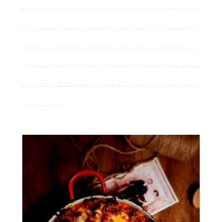
situs togel
situs togel
situs toto
situs gacor
jacktoto
situs toto
jacktoto
jacktoto
link slot gacor
link slot gacor
slot gacor
link togel
situs togel
toto togel
situs togel
jacktoto
jacktoto
slot gacor
situs togel
link slot gacor
jacktoto
jacktoto
situs slot
jacktoto
jacktoto
situs togel
situs togel
toto slot
link slot gacor
jacktoto
jacktoto
toto slot
toto togel
kawijitu
jacktoto
jacktoto
kawijitu
jacktoto
situs togel
slot resmi
jacktoto
togel online
link slot online
link slot gacor
kawijitu
slot gacor
situs toto
kawijitu
jacktoto
situs slot
link slot
slot gacor
jacktoto
toto togel
jacktoto
link togel
jacktoto
jacktoto
situs slot gacor
situs gacor
toto togel
bandar togel
jacktoto
situs togel resmi
situs hk
bandar togel
jacktoto
toto togel
situs togel resmi
slot gacor
situs toto
situs toto
jacktoto
situs toto
jacktoto
situs toto
link toto
jacktoto
link slot
toto
Slot gacor
situs toto
jacktoto
situs slot
situs toto
jacktoto
jacktoto
jacktoto
situs togel
situs toto togel
jacktoto
togel online
situs toto
link slot
situs slot
jacktoto
toto
slot
link slot online
situs toto
togel resmi
togel online
jacktoto
slot resmi
jacktoto
toto togel
slot gacor
link gacor
toto slot
situs togel
link slot
situs togel
situs slot
jacktoto
situs slot
link slot gacor
jacktoto
link togel
situs toto
slot resmi
situs togel
kawijitu
jacktoto
jacktoto
link slot
situs slot
situs slot
link slot
situs togel
slot thailand
situs toto
situs togel
kawijitu
kawijitu
situs toto
situs toto
situs toto
jacktoto
toto macau
jacktoto
situs togel
jacktoto
link slot
slot resmi
jacktoto
situs slot
toto togel
link toto
situs toto
jacktoto
situs toto togel
situs gacor
link slot gacor
jacktoto
jacktoto
jacktoto
jacktoto
situs toto
link slot
jacktoto
link toto
kawijitu
jacktoto
situs toto
jacktoto
situs hk pools
situs toto
slot gacor
jacktoto
jacktoto
link togel
situs toto
situs toto
link slot gacor
kawijitu
situs toto
jacktoto
jacktoto
jacktoto
toto slot
link slot online
situs slot online
situs toto
situs toto
toto slot
aafikotajakarta.org
aafikotabandung.org
aafikotasurabaya.org
aafikotamedan.org
aafikotabekasi.org
aafikotadepok.org
aafikotatangerang.org
aafikotabogor.org
aafikotabandungbarat.org
aafikotacimahi.org
aafikotacirebon.org
aafikotatasikmalaya.org
aafikotaserang.org
aafikotatangerangselatan.org
aafikotasemarang.org
toto slot
fopikotagorontalo.org
fopikotaparepare.org
fopikotapalopo.org
fopikotabitung.org
fopikotatomohon.org
fopikotapalu.org
fopikotabalikpapan.org
fopikotabontang.org
fopikotatarakan.org
fopikotabanjarmasin.org
fopikotabanjarbaru.org
fopikotapontianak.org
toto slot
toto slot
togel online
togel online
jacktoto
jacktoto
slot gacor
slot gacor
JACKTOTO
JACKTOTO
jacktoto
jacktoto
situs slot
situs slot
jacktoto
situs slot
situs togel
situs togel
jacktoto
link togel
situs togel
jacktoto
link slot
situs slot
jacktoto
link slot gacor
jacktoto