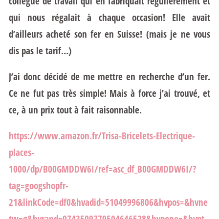
collègue de travail qui en fabriquait régulièrement et
qui nous régalait à chaque occasion! Elle avait
d’ailleurs acheté son fer en Suisse! (mais je ne vous
dis pas le tarif…)
J’ai donc décidé de me mettre en recherche d’un fer.
Ce ne fut pas très simple! Mais à force j’ai trouvé, et
ce, à un prix tout à fait raisonnable.
https://www.amazon.fr/Trisa-Bricelets-Electrique-
places-
1000/dp/B00GMDDW6I/ref=asc_df_B00GMDDW6I/?
tag=googshopfr-
21&linkCode=df0&hvadid=51049996806&hvpos=&hvne