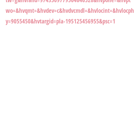
tw=g&hvrand=9743509779504646528&hvpone=&hvpt
wo=&hvqmt=&hvdev=c&hvdvcmdl=&hvlocint=&hvlocph
y=9055450&hvtargid=pla-195125456955&psc=1