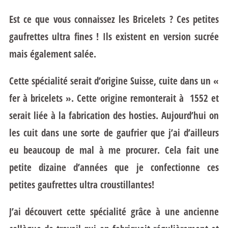
Est ce que vous connaissez les Bricelets ? Ces petites
gaufrettes ultra fines ! Ils existent en version sucrée
mais également salée.
Cette spécialité serait d’origine Suisse, cuite dans un «
fer à bricelets ». Cette origine remonterait à 1552 et
serait liée à la fabrication des hosties. Aujourd’hui on
les cuit dans une sorte de gaufrier que j’ai d’ailleurs
eu beaucoup de mal à me procurer. Cela fait une
petite dizaine d’années que je confectionne ces
petites gaufrettes ultra croustillantes!
J’ai découvert cette spécialité grâce à une ancienne