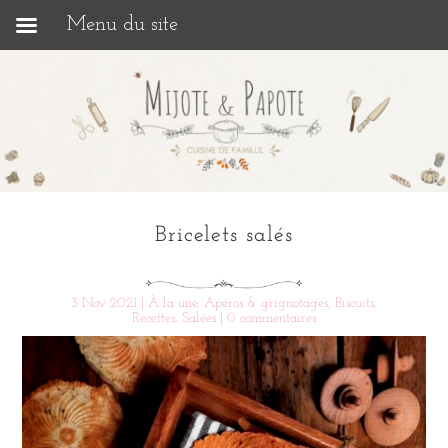
Menu du site
www.handicaps-sexualites.be/formations/
www.handicaps-sexualites.be/contact
myhouseoffurniture.com
usanewsonline.com/contact/
AcciónMK™
novidecor.com
bgsgroup.org
slot online
situs toto togel
slot gacor hari ini
slot gacor hari ini
situs toto togel
toto togel
toto togel
toto togel
toto togel
toto togel
toto togel
toto togel
situs toto
link slot gacor
situs toto
toto slot
toto slot
toto togel
toto togel
toto togel
toto togel
link slot gacor
link slot gacor
toto togel
link slot gacor
toto slot
toto togel
toto togel
situs toto
toto togel
toto togel
situs toto
situs toto
toto togel
situs toto
toto togel
situs slot gacor
toto slot
toto slot
situs toto
situs slot gacor
situs toto
situs toto
situs toto
toto slot
situs toto
link slot gacor
situs toto
toto togel
link slot gacor
situs toto
toto togel
situs toto
toto togel
situs toto
toto togel
toto togel
toto togel
toto togel
link slot gacor
jacktoto
jacktoto
link slot
situs slot
slot gacor
jacktoto
link slot
jacktoto
jacktoto
jacktoto
jacktoto
jacktoto
jacktoto
jacktoto
link slot
jacktoto
jacktoto
situs slot
jacktoto
link slot
jacktoto
jacktoto
link togel
jacktoto
jacktoto
jacktoto
link gacor
situs slot
jacktoto
lis.softex.br
jacktoto
jacktoto
jacktoto
jacktoto
jacktoto
jacktoto
jacktoto
jacktoto
jacktoto
jacktoto
jacktoto
jacktoto
jacktoto
situs slot
link slot
jacktoto
situs gacor
jacktoto
jacktoto
situs gacor
situs togel
link gacor
jacktoto
situs togel
situs slot
situs slot
situs slot
jacktoto
jacktoto
jacktoto
slot gacor
situs slot
link slot
slot resmi
slot gacor
situs slot
jacktoto
situs togel
slot gacor
jacktoto
situs slot
link slot
slot gacor
jacktoto
jacktoto
jacktoto
jacktoto
jacktoto
jacktoto
situs slot
situs togel
jacktoto
jacktoto
jacktoto
link togel
slot gacor
situs togel
jacktoto
jacktoto
jacktoto
slot gacor
situs slot
jacktoto
jacktoto
slot gacor
jacktoto
jacktoto
situs togel
link togel
jacktoto
slot resmi
link gacor
situs togel
jacktoto
jacktoto
situs slot
situs slot
slot gacor
link togel
link togel
jacktoto
jacktoto
jacktoto
jacktoto
jacktoto
jacktoto
jacktoto
link gacor
jacktoto
jacktoto
jacktoto
jacktoto
situs togel
slot gacor
jacktoto
jacktoto
toto
situs togel
situs gacor
jacktoto
situs slot
jacktoto
slot gacor
jacktoto
jacktoto
jacktoto
jacktoto
jacktoto
slot gacor
jacktoto
jacktoto
jacktoto
jacktoto
jacktoto
jacktoto
jacktoto
jacktoto
jacktoto
jacktoto
situs gacor
situs togel
situs gacor
jacktoto
jacktoto
jacktoto
jacktoto
jacktoto
jacktoto
jacktoto
jacktoto
jacktoto
jacktoto
jacktoto
jacktoto
jacktoto
situs gacor
situs slot
situs gacor
jacktoto
jacktoto
jacktoto
jacktoto
jacktoto
jacktoto
jacktoto
jacktoto
jacktoto
jacktoto
jacktoto
jacktoto
jacktoto
slot gacor
link gacor
jacktoto
jacktoto
jacktoto
jacktoto
jacktoto
jacktoto
jacktoto
jacktoto
slot resmi
jacktoto
jacktoto
jacktoto
jacktoto
link slot
Bricelets salés
3 Nov 2021
|
À la une
,
Apéros & grignotages
,
Biscuits
,
Recettes
,
Salées
|
0 commentaires