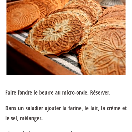
Faire fondre le beurre au micro-onde. Réserver.
Dans un saladier ajouter la farine, le lait, la crème et
le sel, mélanger.