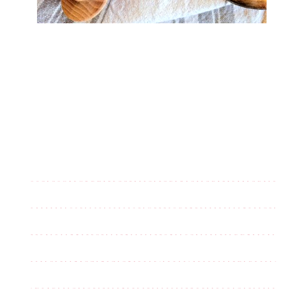
toto slot
toto slot
toto togel
jacktoto
toto togel
toto slot
slot online
situs gacor
situs toto
slot online
akfar indah
togel online
situs toto togel
slot gacor
situs togel
situs toto
toto togel
toto togel
situs togel
slot gacor
slot resmi
situs slot
toto togel
jacktoto
situs togel
toto togel
togel online
jacktoto
slot maxwin
jacktoto
toto togel
slot gacor
jacktoto
toto togel
togel online
kawijitu
situs togel
slot gacor
situs toto
kawijitu
kawijitu
jacktoto
toto togel
togel online
slot gacor
jacktoto
situs toto
situs toto
kawijitu
kawijitu
kawijitu
kawijitu
kawijitu
kawijitu
jacktoto
toto slot
rtp slot
situs togel
jacktoto
jacktoto
link slot
situs slot
jacktoto
link slot
situs slot
slot gacor
link slot
slot gacor
toto 4d
situs togel
jacktoto
slot online
situs togel
situs togel
situs togel
link slot
toto slot
togel online
situs togel
situs slot gacor
situs togel
situs togel
kawijitu
kawijitu
kawijitu
kawijitu
slot resmi
jacktoto
jacktoto
jacktoto
situs slot gacor
situs toto
kawijitu
kawijitu
toto togel
situs togel
jacktoto
situs togel
situs togel
situs toto
situs gacor
jacktoto
situs toto
jacktoto
jacktoto
link slot gacor
link slot gacor
slot gacor
link togel
situs togel
toto togel
situs togel
jacktoto
jacktoto
slot gacor
situs togel
link slot gacor
jacktoto
jacktoto
situs slot
jacktoto
jacktoto
situs togel
situs togel
toto slot
link slot gacor
jacktoto
jacktoto
toto slot
toto togel
kawijitu
jacktoto
jacktoto
kawijitu
jacktoto
situs togel
slot resmi
jacktoto
togel online
link slot online
link slot gacor
kawijitu
slot gacor
situs toto
kawijitu
jacktoto
situs slot
link slot
slot gacor
jacktoto
toto togel
jacktoto
link togel
jacktoto
jacktoto
situs slot gacor
situs gacor
toto togel
bandar togel
jacktoto
situs togel resmi
situs hk
bandar togel
jacktoto
toto togel
situs togel resmi
slot gacor
situs toto
situs toto
jacktoto
situs toto
jacktoto
situs toto
link toto
jacktoto
link slot
toto
Slot gacor
situs toto
jacktoto
situs slot
situs toto
jacktoto
jacktoto
jacktoto
situs togel
situs toto togel
jacktoto
togel online
situs toto
link slot
situs slot
jacktoto
toto
slot
link slot online
situs toto
togel resmi
togel online
jacktoto
slot resmi
jacktoto
toto togel
slot gacor
link gacor
toto slot
situs togel
link slot
situs togel
situs slot
jacktoto
situs slot
link slot gacor
jacktoto
link togel
situs toto
slot resmi
situs togel
kawijitu
jacktoto
jacktoto
link slot
situs slot
situs slot
link slot
situs togel
slot thailand
situs toto
situs togel
kawijitu
kawijitu
situs toto
situs toto
situs toto
jacktoto
toto macau
jacktoto
situs togel
jacktoto
link slot
slot resmi
jacktoto
situs slot