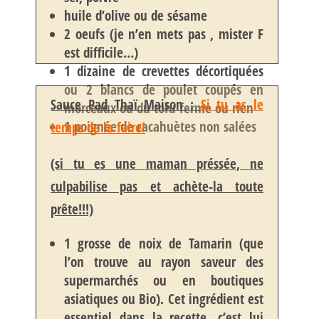
huile d’olive ou de sésame
2 oeufs (je n’en mets pas , mister F
est difficile…)
1 dizaine de crevettes décortiquées
ou 2 blancs de poulet coupés en
Sauce Pad Thaï Maison :
Si tu as le
morceaux ou du tofu ferme ou rien
1 poignée de cacahuètes non salées
temps de la faire!
(si tu es une maman préssée, ne
culpabilise pas et achète-la toute
prête!!!)
1 grosse de noix de
Tamarin
(que
l’on trouve au rayon saveur des
supermarchés ou en boutiques
asiatiques ou Bio).
Cet ingrédient est
essentiel dans la recette, c’est lui