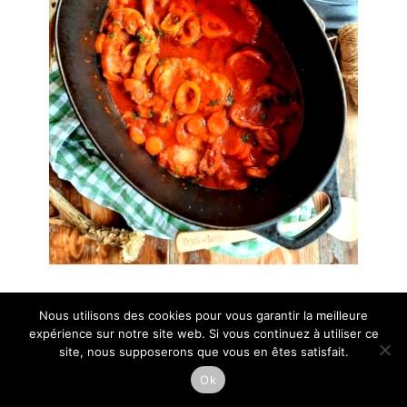
Connaissez vous l’Osso Bucco de veau ?
Nous utilisons des cookies pour vous garantir la meilleure
expérience sur notre site web. Si vous continuez à utiliser ce
site, nous supposerons que vous en êtes satisfait.
L’Osso Bucco est un plat traditionnel Milanais
Ok
(Italie) qui est constitué d’un ragout de