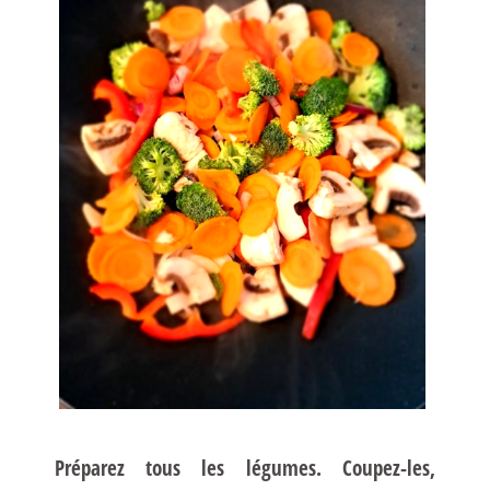
Préparez tous les légumes. Coupez-les,