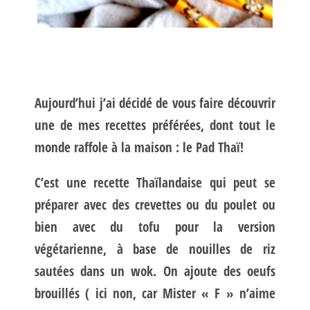
Aujourd’hui j’ai décidé de vous faire découvrir
une de mes recettes préférées, dont tout le
monde raffole à la maison : le Pad Thaï!
C’est une recette Thaïlandaise qui peut se
préparer avec des crevettes ou du poulet ou
bien avec du tofu pour la version
végétarienne, à base de nouilles de riz
sautées dans un wok. On ajoute des oeufs
brouillés ( ici non, car Mister « F » n’aime