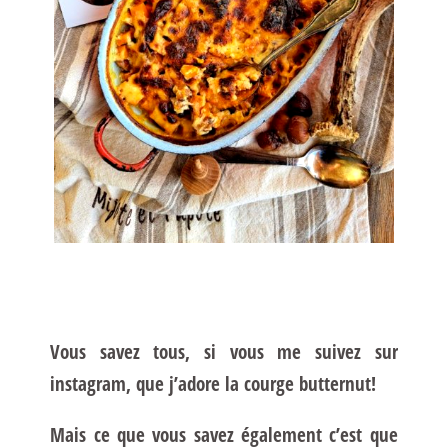
Vous savez tous, si vous me suivez sur
instagram, que j’adore la courge butternut!
Mais ce que vous savez également c’est que