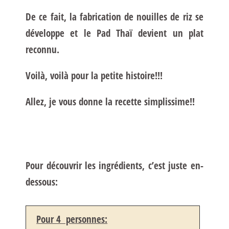
De ce fait, la fabrication de nouilles de riz se
développe et le Pad Thaï devient un plat
reconnu.
Voilà, voilà pour la petite histoire!!!
Allez, je vous donne la recette simplissime!!
Pour découvrir les ingrédients, c’est juste en-
dessous:
Pour 4 personnes: