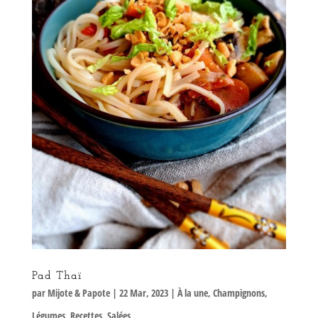
Pad Thaï
par
Mijote & Papote
|
22 Mar, 2023
|
À la une
,
Champignons
,
Légumes
,
Recettes
,
Salées