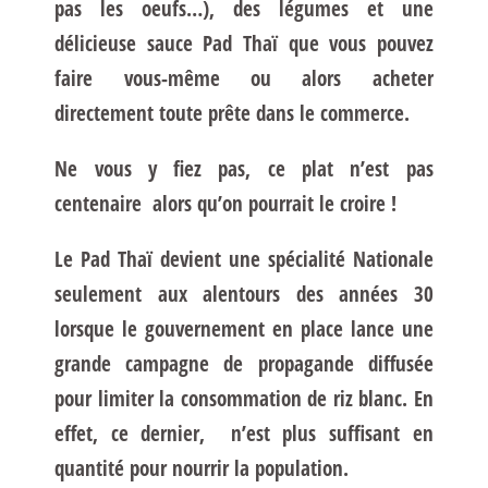
pas les oeufs…), des légumes et une
délicieuse sauce Pad Thaï que vous pouvez
faire vous-même ou alors acheter
directement toute prête dans le commerce.
Ne vous y fiez pas, ce plat n’est pas
centenaire alors qu’on pourrait le croire !
Le Pad Thaï devient une spécialité Nationale
seulement aux alentours des années 30
lorsque le gouvernement en place lance une
grande campagne de
propagande
diffusée
pour limiter la consommation de riz blanc. En
effet, ce dernier, n’est plus suffisant en
quantité pour nourrir la population.