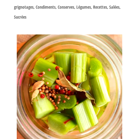
grignotages
,
Condiments
,
Conserves
,
Légumes
,
Recettes
,
Salées
,
Sucrées