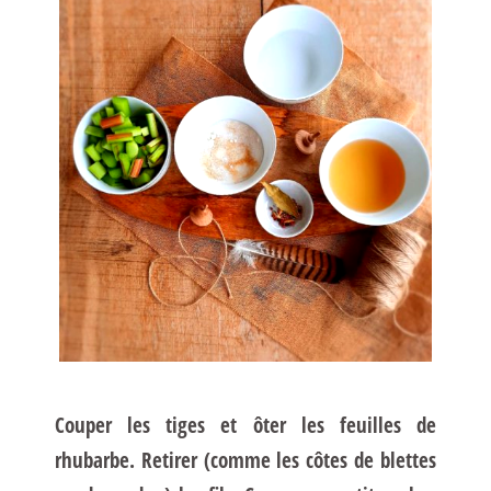
Couper les tiges et ôter les feuilles de
rhubarbe. Retirer (comme les côtes de blettes