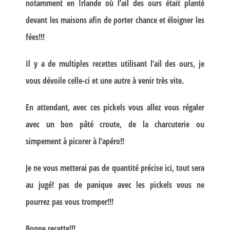
notamment en Irlande où
l’ail des ours
était planté
devant les maisons afin de porter chance et éloigner les
fées!!!
Il y a de multiples recettes utilisant l’ail des ours, je
vous dévoile celle-ci et une autre à venir très vite.
En attendant, avec ces pickels vous allez vous régaler
avec un bon pâté croute, de la charcuterie ou
simpement à picorer à l’apéro!!
Je ne vous metterai pas de quantité précise ici, tout sera
au jugé! pas de panique avec les pickels vous ne
pourrez pas vous tromper!!!
Bonne recette!!!