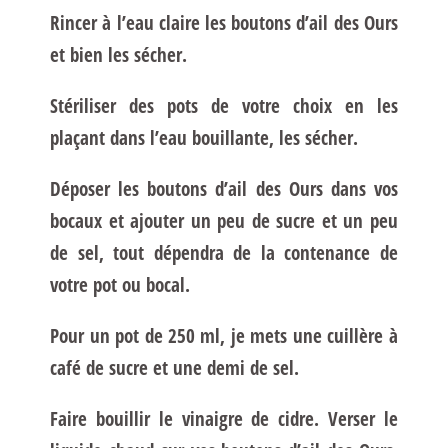
Rincer à l’eau claire les boutons d’ail des Ours
et bien les sécher.
Stériliser des pots de votre choix en les
plaçant dans l’eau bouillante, les sécher.
Déposer les boutons d’ail des Ours dans vos
bocaux et ajouter un peu de sucre et un peu
de sel, tout dépendra de la contenance de
votre pot ou bocal.
Pour un pot de 250 ml, je mets une cuillère à
café de sucre et une demi de sel.
Faire bouillir le vinaigre de cidre. Verser le