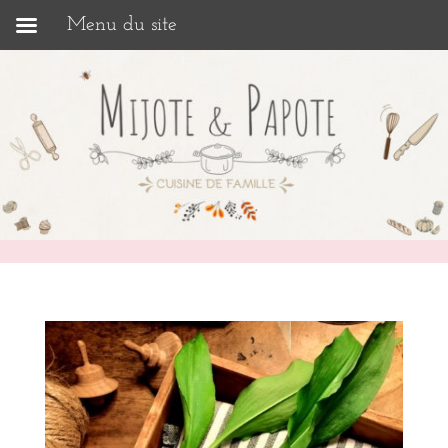
Menu du site
www.handicaps-sexualites.be/formations/
www.handicaps-sexualites.be/formations/
www.handicaps-sexualites.be/contact
myhouseoffurniture.com
www.handicaps-sexualites.be/contact
myhouseoffurniture.com
usanewsonline.com/contact/
usanewsonline.com/contact/
AcciónMK™
novidecor.com
AcciónMK™
novidecor.com
bgsgroup.org
bgsgroup.org
slot online
situs toto togel
slot gacor hari ini
slot gacor hari ini
situs toto togel
slot online
situs toto togel
slot gacor hari ini
slot gacor hari ini
situs toto togel
toto togel
toto togel
toto togel
toto togel
toto togel
toto togel
toto togel
situs toto
link slot gacor
situs toto
toto slot
toto slot
toto togel
toto togel
toto togel
toto togel
link slot gacor
link slot gacor
toto togel
link slot gacor
link slot gacor
toto slot
toto togel
toto togel
toto togel
situs toto
toto togel
toto togel
situs toto
situs toto
toto togel
situs toto
toto togel
situs slot gacor
toto slot
toto slot
situs toto
situs slot gacor
situs toto
situs toto
situs toto
toto slot
situs toto
link slot gacor
situs toto
toto togel
link slot gacor
situs toto
toto togel
situs toto
toto togel
situs toto
toto togel
toto togel
toto togel
toto togel
link slot gacor
toto togel
toto togel
toto togel
toto togel
toto togel
toto togel
toto togel
situs toto
link slot gacor
situs toto
toto slot
toto slot
toto togel
toto togel
toto togel
toto togel
link slot gacor
link slot gacor
toto togel
link slot gacor
toto slot
toto togel
toto togel
situs toto
toto togel
toto togel
situs toto
situs toto
toto togel
situs toto
toto togel
situs slot gacor
toto slot
toto slot
situs toto
situs slot gacor
situs toto
situs toto
situs toto
toto slot
situs toto
link slot gacor
situs toto
toto togel
link slot gacor
situs toto
toto togel
situs toto
toto togel
situs toto
toto togel
toto togel
toto togel
toto togel
link slot gacor
jacktoto
jacktoto
link slot
situs slot
slot gacor
jacktoto
link slot
jacktoto
jacktoto
jacktoto
jacktoto
jacktoto
jacktoto
jacktoto
link slot
jacktoto
jacktoto
situs slot
jacktoto
link slot
jacktoto
jacktoto
link togel
jacktoto
jacktoto
jacktoto
link gacor
situs slot
jacktoto
lis.softex.br
jacktoto
jacktoto
jacktoto
jacktoto
jacktoto
jacktoto
jacktoto
jacktoto
jacktoto
jacktoto
jacktoto
jacktoto
jacktoto
situs slot
link slot
jacktoto
situs gacor
jacktoto
jacktoto
situs gacor
situs togel
link gacor
jacktoto
situs togel
situs slot
situs slot
situs slot
jacktoto
jacktoto
jacktoto
slot gacor
situs slot
link slot
slot resmi
slot gacor
situs slot
jacktoto
situs togel
slot gacor
jacktoto
situs slot
link slot
slot gacor
jacktoto
jacktoto
jacktoto
jacktoto
jacktoto
jacktoto
jacktoto
situs slot
situs togel
jacktoto
jacktoto
jacktoto
link togel
slot gacor
situs togel
jacktoto
jacktoto
jacktoto
slot gacor
situs slot
jacktoto
jacktoto
slot gacor
jacktoto
jacktoto
situs togel
link togel
jacktoto
slot resmi
link gacor
situs togel
jacktoto
jacktoto
situs slot
situs slot
slot gacor
link togel
link togel
jacktoto
jacktoto
jacktoto
jacktoto
jacktoto
jacktoto
jacktoto
link gacor
jacktoto
jacktoto
jacktoto
jacktoto
situs togel
slot gacor
jacktoto
jacktoto
toto
situs togel
situs gacor
jacktoto
situs slot
jacktoto
slot gacor
jacktoto
jacktoto
jacktoto
jacktoto
jacktoto
slot gacor
jacktoto
jacktoto
jacktoto
jacktoto
jacktoto
jacktoto
jacktoto
jacktoto
jacktoto
jacktoto
situs gacor
situs togel
situs gacor
jacktoto
jacktoto
jacktoto
jacktoto
jacktoto
jacktoto
jacktoto
jacktoto
jacktoto
jacktoto
jacktoto
jacktoto
jacktoto
situs gacor
situs slot
situs gacor
jacktoto
jacktoto
jacktoto
jacktoto
jacktoto
jacktoto
jacktoto
jacktoto
jacktoto
jacktoto
jacktoto
jacktoto
jacktoto
slot gacor
link gacor
jacktoto
jacktoto
jacktoto
jacktoto
jacktoto
jacktoto
jacktoto
jacktoto
slot resmi
jacktoto
jacktoto
jacktoto
jacktoto
link slot
toto
jacktoto
jacktoto
link slot
jacktoto
jacktoto
jacktoto
jacktoto
jacktoto
link slot
situs slot
slot gacor
jacktoto
link slot
jacktoto
jacktoto
jacktoto
jacktoto
jacktoto
jacktoto
jacktoto
link slot
jacktoto
jacktoto
situs slot
jacktoto
link slot
jacktoto
jacktoto
link togel
jacktoto
jacktoto
jacktoto
link gacor
situs slot
jacktoto
lis.softex.br
jacktoto
jacktoto
jacktoto
jacktoto
jacktoto
jacktoto
jacktoto
jacktoto
jacktoto
jacktoto
jacktoto
jacktoto
jacktoto
situs slot
link slot
jacktoto
situs gacor
jacktoto
jacktoto
situs gacor
situs togel
link gacor
jacktoto
situs togel
situs slot
situs slot
situs slot
jacktoto
jacktoto
jacktoto
slot gacor
situs slot
link slot
slot resmi
slot gacor
situs slot
jacktoto
situs togel
slot gacor
jacktoto
situs slot
link slot
slot gacor
jacktoto
jacktoto
jacktoto
jacktoto
jacktoto
situs slot
situs togel
jacktoto
jacktoto
jacktoto
link togel
slot gacor
situs togel
jacktoto
jacktoto
jacktoto
slot gacor
situs slot
jacktoto
jacktoto
slot gacor
jacktoto
jacktoto
situs togel
link togel
jacktoto
slot resmi
link gacor
situs togel
jacktoto
jacktoto
situs slot
situs slot
slot gacor
link togel
link togel
jacktoto
jacktoto
jacktoto
jacktoto
jacktoto
jacktoto
jacktoto
link gacor
jacktoto
jacktoto
jacktoto
jacktoto
situs togel
slot gacor
jacktoto
jacktoto
toto
situs togel
situs gacor
jacktoto
situs slot
jacktoto
slot gacor
jacktoto
jacktoto
jacktoto
jacktoto
jacktoto
slot gacor
jacktoto
jacktoto
jacktoto
jacktoto
jacktoto
jacktoto
jacktoto
jacktoto
jacktoto
jacktoto
situs gacor
situs togel
situs gacor
jacktoto
jacktoto
jacktoto
jacktoto
jacktoto
jacktoto
jacktoto
jacktoto
jacktoto
jacktoto
jacktoto
jacktoto
jacktoto
situs gacor
situs slot
situs gacor
jacktoto
jacktoto
jacktoto
jacktoto
jacktoto
jacktoto
jacktoto
jacktoto
jacktoto
jacktoto
jacktoto
jacktoto
jacktoto
slot gacor
link gacor
jacktoto
jacktoto
jacktoto
jacktoto
jacktoto
jacktoto
jacktoto
jacktoto
slot resmi
jacktoto
jacktoto
jacktoto
jacktoto
link slot
toto
jacktoto
jacktoto
link slot
jacktoto
jacktoto
jacktoto
jacktoto
link slot