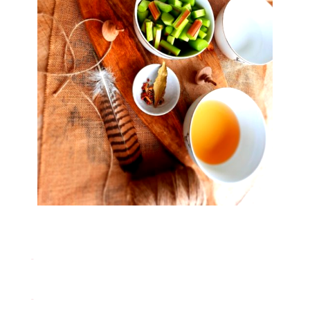
toto slot
toto slot