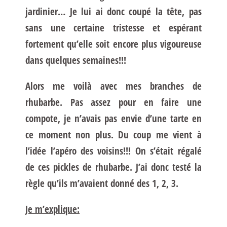
jardinier… Je lui ai donc coupé la tête, pas
sans une certaine tristesse et espérant
fortement qu’elle soit encore plus vigoureuse
dans quelques semaines!!!
Alors me voilà avec mes branches de
rhubarbe. Pas assez pour en faire une
compote, je n’avais pas envie d’une tarte en
ce moment non plus. Du coup me vient à
l’idée l’apéro des voisins!!! On s’était régalé
de ces pickles de rhubarbe. J’ai donc testé la
règle qu’ils m’avaient donné des 1, 2, 3.
Je m’explique: