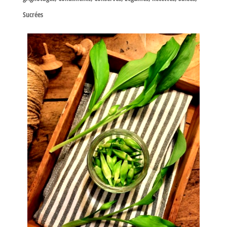
Sucrées