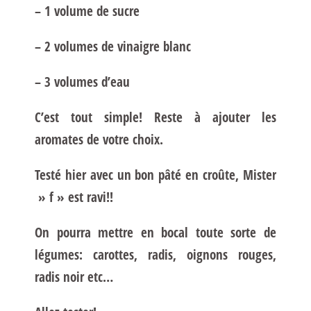
– 1 volume de sucre
– 2 volumes de vinaigre blanc
– 3 volumes d’eau
C’est tout simple! Reste à ajouter les
aromates de votre choix.
Testé hier avec un bon pâté en croûte, Mister
» f » est ravi!!
On pourra mettre en bocal toute sorte de
légumes: carottes, radis, oignons rouges,
radis noir etc…