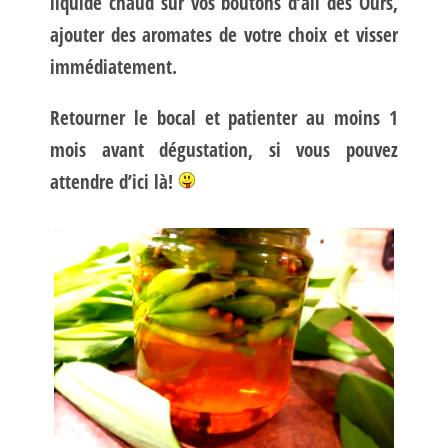
liquide chaud sur vos boutons d’ail des Ours,
ajouter des aromates de votre choix et visser
immédiatement.
Retourner le bocal et patienter au moins 1
mois avant dégustation, si vous pouvez
attendre d’ici là!