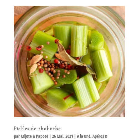
Pickles de rhubarbe
par
Mijote & Papote
|
26 Mai, 2021
|
À la une
,
Apéros &