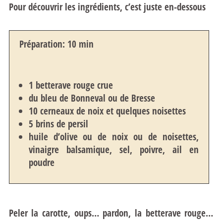
Pour découvrir les ingrédients, c’est juste en-dessous
Préparation: 10 min
1 betterave rouge crue
du bleu de Bonneval ou de Bresse
10 cerneaux de noix et quelques noisettes
5 brins de persil
huile d’olive ou de noix ou de noisettes,
vinaigre balsamique, sel, poivre, ail en
poudre
Peler la carotte, oups… pardon, la betterave rouge…