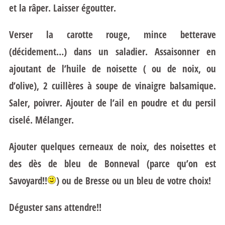
et la râper. Laisser égoutter.
Verser la carotte rouge, mince betterave
(décidement…) dans un saladier. Assaisonner en
ajoutant de l’huile de noisette ( ou de noix, ou
d’olive), 2 cuillères à soupe de vinaigre balsamique.
Saler, poivrer. Ajouter de l’ail en poudre et du persil
ciselé. Mélanger.
Ajouter quelques cerneaux de noix, des noisettes et
des dès de bleu de Bonneval (parce qu’on est
Savoyard!!
) ou de Bresse ou un bleu de votre choix!
Déguster sans attendre!!