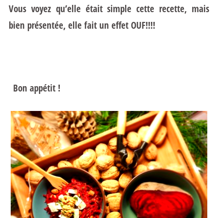
Vous voyez qu’elle était simple cette recette, mais
bien présentée, elle fait un effet OUF!!!!
Bon appétit !