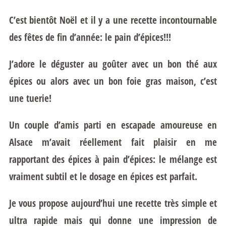
C’est bientôt Noël et il y a une recette incontournable
des fêtes de fin d’année: le pain d’épices!!!
J’adore le déguster au goûter avec un bon thé aux
épices ou alors avec un bon foie gras maison, c’est
une tuerie!
Un couple d’amis parti en escapade amoureuse en
Alsace m’avait réellement fait plaisir en me
rapportant des épices à pain d’épices: le mélange est
vraiment subtil et le dosage en épices est parfait.
Je vous propose aujourd’hui une recette très simple et
ultra rapide mais qui donne une impression de