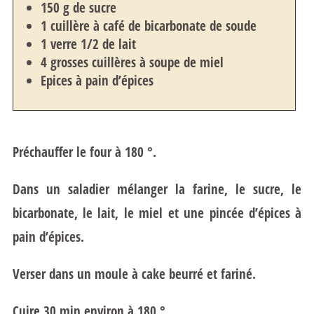
150 g de sucre
1 cuillère à café de bicarbonate de soude
1 verre 1/2 de lait
4 grosses cuillères à soupe de miel
Epices à pain d’épices
Préchauffer le four à 180 °.
Dans un saladier mélanger la farine, le sucre, le
bicarbonate, le lait, le miel et une pincée d’épices à
pain d’épices.
Verser dans un moule à cake beurré et fariné.
Cuire 30 min environ à 180 °.