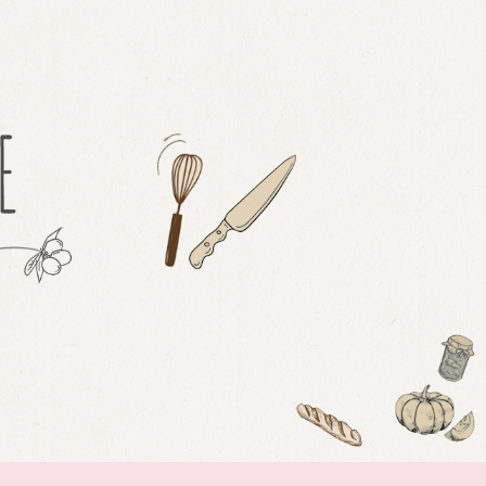
www.handicaps-sexualites.be/formations/
www.handicaps-sexualites.be/contact
myhouseoffurniture.com
AcciónMK™
novidecor.com
bgsgroup.org
slot online
situs toto togel
toto togel
toto togel
toto togel
toto togel
toto togel
toto togel
toto togel
situs toto
link slot gacor
situs toto
toto togel
toto togel
toto togel
toto togel
link slot gacor
link slot gacor
toto togel
link slot gacor
toto slot
toto togel
situs toto
toto togel
situs slot gacor
jacktoto
jacktoto
situs slot
slot gacor
link slot
jacktoto
jacktoto
jacktoto
jacktoto
jacktoto
jacktoto
jacktoto
link slot
jacktoto
jacktoto
situs slot
jacktoto
link slot
jacktoto
jacktoto
link togel
jacktoto
jacktoto
jacktoto
link gacor
situs slot
jacktoto
lis.softex.br
jacktoto
jacktoto
jacktoto
jacktoto
jacktoto
jacktoto
jacktoto
jacktoto
jacktoto
jacktoto
jacktoto
jacktoto
jacktoto
situs slot
link slot
jacktoto
situs gacor
jacktoto
jacktoto
situs gacor
situs togel
link gacor
jacktoto
situs togel
situs slot
situs slot
situs slot
jacktoto
jacktoto
slot gacor
situs slot
link slot
slot resmi
slot gacor
situs slot
jacktoto
situs togel
slot gacor
jacktoto
situs slot
link slot
slot gacor
jacktoto
jacktoto
jacktoto
jacktoto
jacktoto
situs slot
situs togel
jacktoto
jacktoto
jacktoto
link togel
slot gacor
situs togel
jacktoto
jacktoto
jacktoto
jacktoto
jacktoto
jacktoto
jacktoto
link gacor
jacktoto
jacktoto