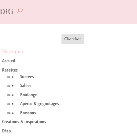
propos
Naviguer
Accueil
Recettes
Sucrées
Salées
Boulange
Apéros & grignotages
Boissons
Créations & inspirations
Déco