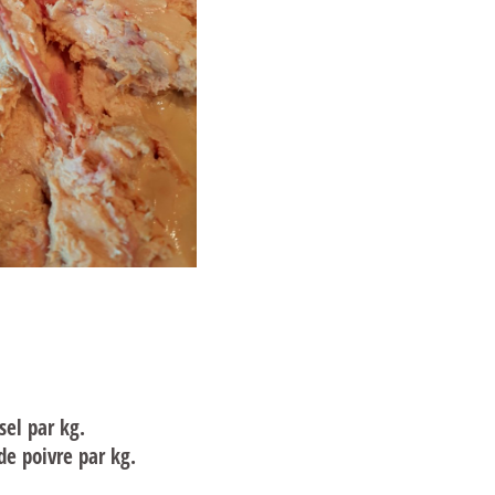
sel par kg.
de poivre par kg.