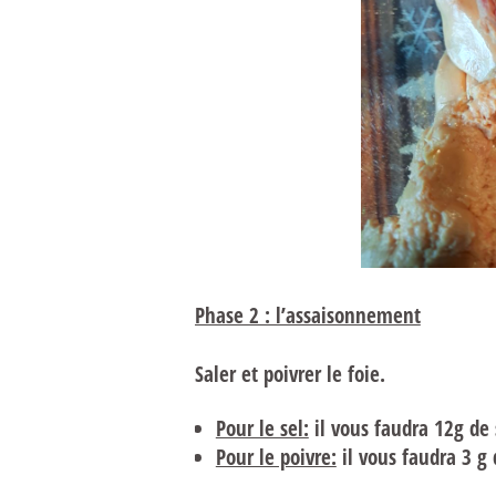
Phase 2 : l’assaisonnement
Saler et poivrer le foie.
Pour le sel:
il vous faudra 12g de 
Pour le poivre:
il vous faudra 3 g 