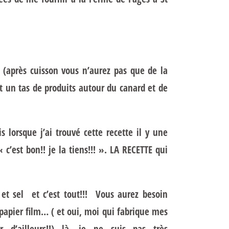
é (après cuisson vous n’aurez pas que de la
ut un tas de produits autour du canard et de
s lorsque j’ai trouvé cette recette il y une
 c’est bon!! je la tiens!!! ». LA RECETTE qui
et sel et c’est tout!!! Vous aurez besoin
papier film… ( et oui, moi qui fabrique mes