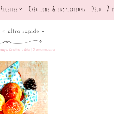
Recettes
Créations & inspirations
Déco
À 
 « ultra rapide »
lange
,
Recettes
,
Salées
|
3 commentaires