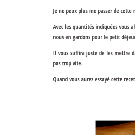
Je ne peux plus me passer de cette r
Avec les quantités indiquées vous al
nous en gardons pour le petit déje
Il vous suffira juste de les mettre 
pas trop vite.
Quand vous aurez essayé cette recet