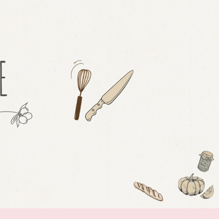
toto togel
toto togel
jacktoto
jacktoto
situs slot
link slot
jacktoto
jacktoto
jacktoto
jacktoto
jacktoto
jacktoto
jacktoto
link slot
jacktoto
jacktoto
situs slot
jacktoto
link slot
jacktoto
jacktoto
situs gacor