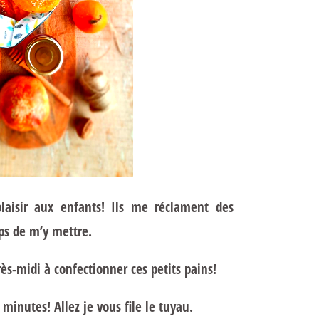
plaisir aux enfants! Ils me réclament des
ps de m’y mettre.
près-midi à confectionner ces petits pains!
minutes! Allez je vous file le tuyau.