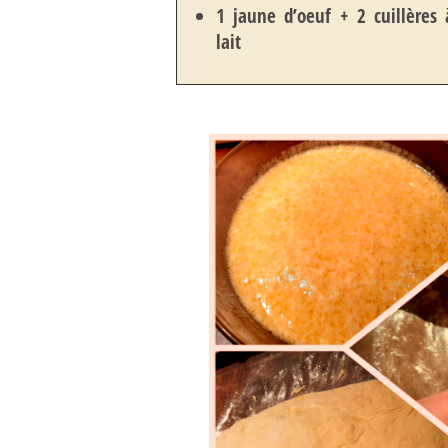
1 jaune d’oeuf + 2 cuillères
lait