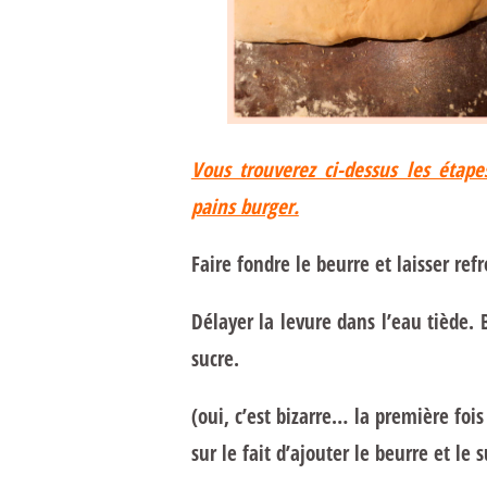
Vous trouverez ci-dessus les étape
pains burger.
Faire fondre le beurre et laisser refr
Délayer la levure dans l’eau tiède. 
sucre.
(oui, c’est bizarre… la première fois
sur le fait d’ajouter le beurre et le 