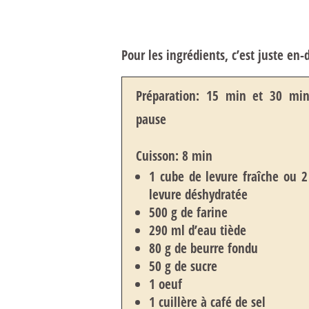
Pour les ingrédients, c’est juste en-
Préparation: 15 min et 30 mi
pause
Cuisson: 8 min
1 cube de levure fraîche ou 2
levure déshydratée
500 g de farine
290 ml d’eau tiède
80 g de beurre fondu
50 g de sucre
1 oeuf
1 cuillère à café de sel