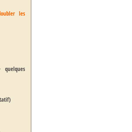
oubler les
 quelques
tatif)
.