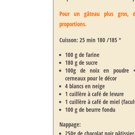
Pour un gâteau plus gros, d
proportions.
Cuisson: 25 min 180 /185 °
100 g de farine
180 g de sucre
100g de noix en poudre +
cerneaux pour le décor
4 blancs en neige
1 cuillère à café de levure
1 cuillère à café de miel (facul
100 g de beurre fondu
Nappage:
250g de chocolat noir pâtissier