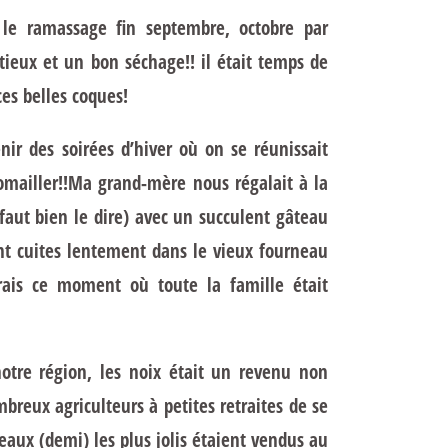
 le ramassage fin septembre, octobre par
eux et un bon séchage!! il était temps de
ces belles coques!
nir des soirées d’hiver où on se réunissait
mailler!!Ma grand-mère nous régalait à la
l faut bien le dire) avec un succulent gâteau
t cuites lentement dans le vieux fourneau
orais ce moment où toute la famille était
tre région, les noix était un revenu non
breux agriculteurs à petites retraites de se
eaux (demi) les plus jolis étaient vendus au