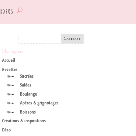
propos
Naviguer
Accueil
Recettes
Sucrées
Salées
Boulange
Apéros & grignotages
Boissons
Créations & inspirations
Déco