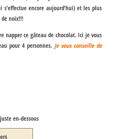
 s’effectue encore aujourd’hui) et les plus
 de noix!!!
ore napper ce gâteau de chocolat. Ici je vous
teau pour 4 personnes.
Je vous conseille de
 juste en-dessous
ers