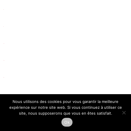
slot resmi
jacktoto
togel online
link slot online
link slot gacor
kawijitu
Nous utilisons des cookies pour vous garantir la meilleure
expérience sur notre site web. Si vous continuez à utiliser ce
site, nous supposerons que vous en êtes satisfait.
slot gacor
Ok
situs toto