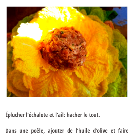
Éplucher l’échalote et l’ail: hacher le tout.
Dans une poêle, ajouter de l’huile d’olive et faire