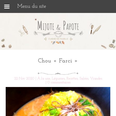
Menu du site
bgsgroup.org
toto togel
toto togel
toto togel
toto togel
toto togel
toto togel
toto togel
situs toto
link slot gacor
jacktoto
jacktoto
situs slot
link slot
jacktoto
jacktoto
jacktoto
jacktoto
jacktoto
jacktoto
jacktoto
link slot
jacktoto
jacktoto
situs slot
jacktoto
link slot
jacktoto
jacktoto
link togel
jacktoto
jacktoto
jacktoto
link gacor
situs slot
jacktoto
lis.softex.br
jacktoto
jacktoto
jacktoto
jacktoto
jacktoto
jacktoto
jacktoto
jacktoto
jacktoto
jacktoto
jacktoto
situs slot
jacktoto
situs gacor
Chou « Farci »
22 Nov 2020
|
À la une
,
Légumes
,
Recettes
,
Salées
,
Viandes
|
0 commentaires