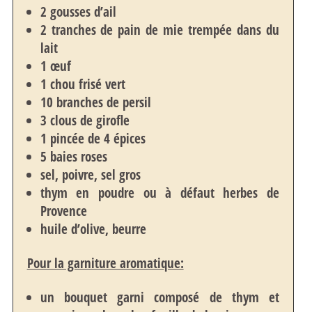
2 gousses d’ail
2 tranches de pain de mie trempée dans du
lait
1 œuf
1 chou frisé vert
10 branches de persil
3 clous de girofle
1 pincée de 4 épices
5 baies roses
sel, poivre, sel gros
thym en poudre ou à défaut herbes de
Provence
huile d’olive, beurre
Pour la garniture aromatique:
un bouquet garni composé de thym et