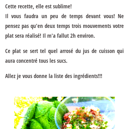
Cette recette, elle est sublime!
Il vous faudra un peu de temps devant vous! Ne
pensez pas qu'en deux temps trois mouvements votre
plat sera réalisé! Il m'a fallut 2h environ.
Ce plat se sert tel quel arrosé du jus de cuisson qui
aura concentré tous les sucs.
Allez je vous donne la liste des ingrédients!!!