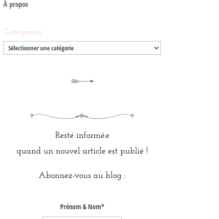
À propos
Catégories
Catégories
Resté informé.e
quand un nouvel article est publié !
Abonnez-vous au blog :
Prénom & Nom*