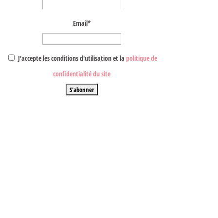
Email*
J'accepte les conditions d'utilisation et la
politique de
confidentialité du site