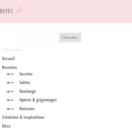
propos
Naviguer
Accueil
Recettes
Sucrées
Salées
Boulange
Apéros & grignotages
Boissons
Créations & inspirations
Déco