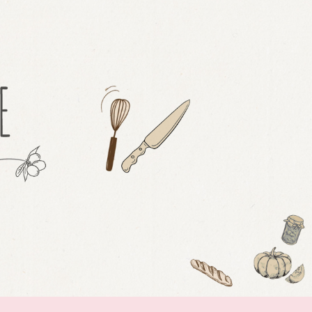
toto togel
toto togel
toto togel
toto togel
jacktoto
jacktoto
situs slot
link slot
jacktoto
jacktoto
jacktoto
jacktoto
jacktoto
jacktoto
jacktoto
link slot
jacktoto
jacktoto
situs slot
jacktoto
link slot
jacktoto
jacktoto
link togel
jacktoto
jacktoto
jacktoto
link gacor
jacktoto
situs gacor