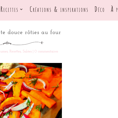
Recettes
Créations & inspirations
Déco
À 
te douce rôties au four
gumes
,
Recettes
,
Salées
|
0 commentaires