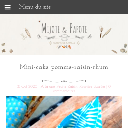
Menu du site
jacktoto
jacktoto
situs slot
link slot
jacktoto
jacktoto
jacktoto
jacktoto
jacktoto
link slot
Mini-cake pomme-raisin-rhum
31 Oct 2020
|
À la une
,
Fruits
,
Raisin
,
Recettes
,
Sucrées
|
0
commentaires