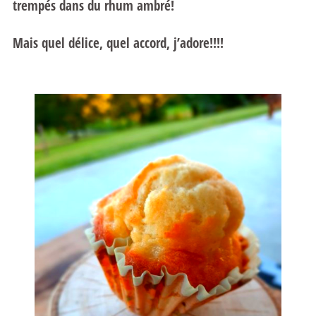
trempés dans du rhum ambré!
Mais quel délice, quel accord, j’adore!!!!