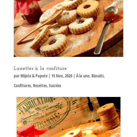
Lunettes à la confiture
par
Mijote & Papote
|
15 Nov, 2020
|
À la une
,
Biscuits
,
Confitures
,
Recettes
,
Sucrées