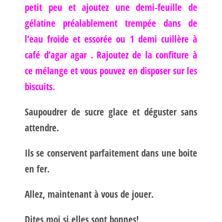
petit peu et ajoutez une demi-feuille de
gélatine préalablement trempée dans de
l’eau froide et essorée ou 1 demi cuillère à
café d’agar agar . Rajoutez de la confiture à
ce mélange et vous pouvez en disposer sur les
biscuits.
Saupoudrer de sucre glace et déguster sans
attendre.
Ils se conservent parfaitement dans une boite
en fer.
Allez, maintenant à vous de jouer.
Dites moi si elles sont bonnes!