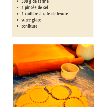
500 g de farine
1 pincée de sel
1 cuillère à café de levure
sucre glace
confiture